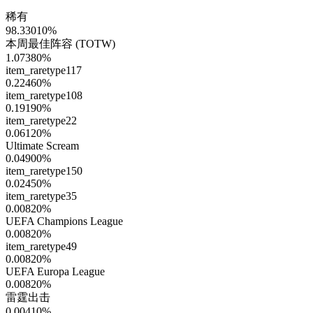
稀有
98.33010
%
本周最佳阵容 (TOTW)
1.07380
%
item_raretype117
0.22460
%
item_raretype108
0.19190
%
item_raretype22
0.06120
%
Ultimate Scream
0.04900
%
item_raretype150
0.02450
%
item_raretype35
0.00820
%
UEFA Champions League
0.00820
%
item_raretype49
0.00820
%
UEFA Europa League
0.00820
%
雷霆出击
0.00410
%