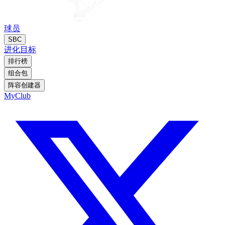
球员
SBC
进化
目标
排行榜
组合包
阵容创建器
MyClub