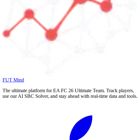
FUT Mind
The ultimate platform for EA FC
26
Ultimate Team. Track players,
use our AI SBC Solver, and stay ahead with real-time data and tools.