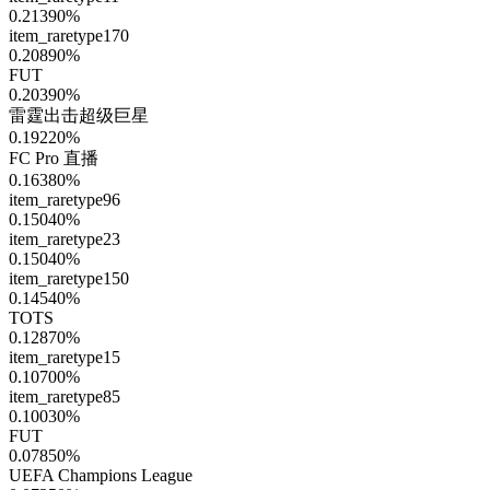
0.21390
%
item_raretype170
0.20890
%
FUT
0.20390
%
雷霆出击超级巨星
0.19220
%
FC Pro 直播
0.16380
%
item_raretype96
0.15040
%
item_raretype23
0.15040
%
item_raretype150
0.14540
%
TOTS
0.12870
%
item_raretype15
0.10700
%
item_raretype85
0.10030
%
FUT
0.07850
%
UEFA Champions League