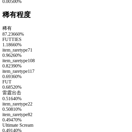
0.00500
%
稀有程度
稀有
87.23660
%
FUTTIES
1.18660
%
item_raretype71
0.96260
%
item_raretype108
0.82390
%
item_raretype117
0.69360
%
FUT
0.68520
%
雷霆出击
0.51640
%
item_raretype22
0.50810
%
item_raretype82
0.49470
%
Ultimate Scream
0.49140
%