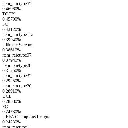
item_raretype55
0.46960
%
TOTY
0.45790
%
FC
0.43120
%
item_raretype112
0.39940
%
Ultimate Scream
0.38610
%
item_raretype97
0.37940
%
item_raretype28
0.31250
%
item_raretype35
0.29250
%
item_raretype20
0.28910
%
UCL
0.28580
%
FC
0.24730
%
UEFA Champions League
0.24230
%
item_raretype11