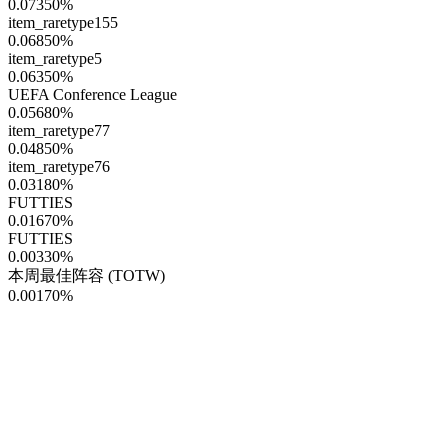
0.07350
%
item_raretype155
0.06850
%
item_raretype5
0.06350
%
UEFA Conference League
0.05680
%
item_raretype77
0.04850
%
item_raretype76
0.03180
%
FUTTIES
0.01670
%
FUTTIES
0.00330
%
本周最佳阵容 (TOTW)
0.00170
%