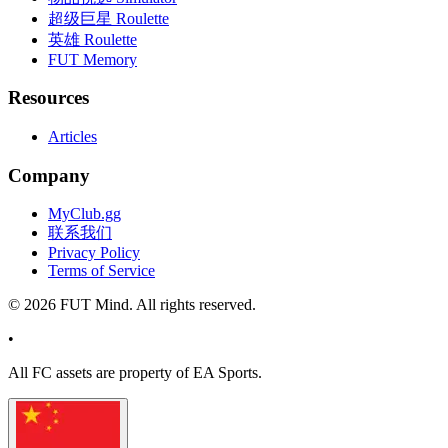
超级巨星 Roulette
英雄 Roulette
FUT Memory
Resources
Articles
Company
MyClub.gg
联系我们
Privacy Policy
Terms of Service
©
2026
FUT Mind. All rights reserved.
•
All
FC
assets are property of EA Sports.