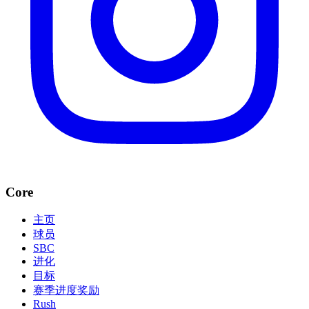
Core
主页
球员
SBC
进化
目标
赛季进度奖励
Rush