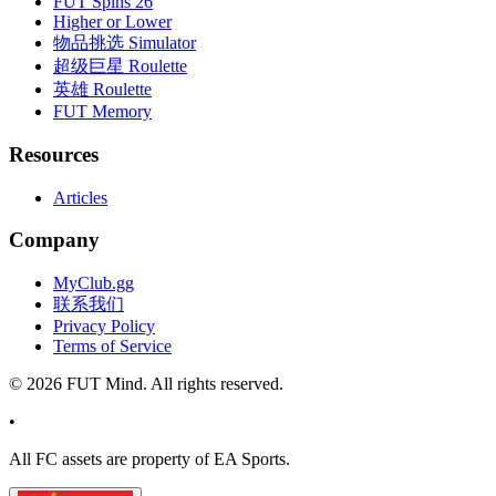
FUT Spins 26
Higher or Lower
物品挑选 Simulator
超级巨星 Roulette
英雄 Roulette
FUT Memory
Resources
Articles
Company
MyClub.gg
联系我们
Privacy Policy
Terms of Service
©
2026
FUT Mind. All rights reserved.
•
All
FC
assets are property of EA Sports.