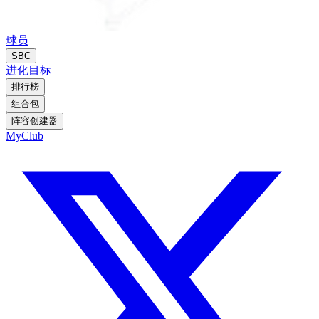
球员
SBC
进化
目标
排行榜
组合包
阵容创建器
MyClub