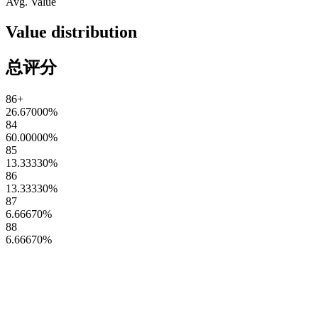
Avg. Value
Value distribution
总评分
86+
26.67000
%
84
60.00000
%
85
13.33330
%
86
13.33330
%
87
6.66670
%
88
6.66670
%