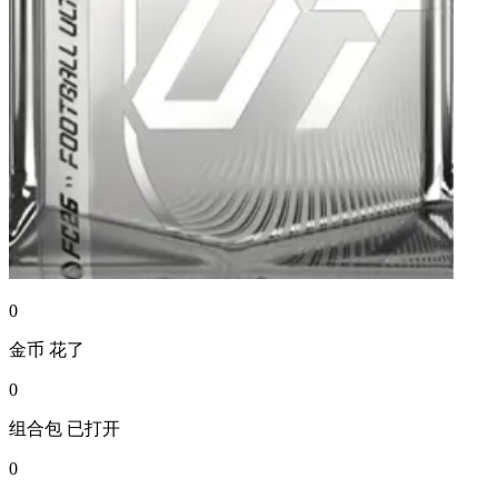
0
金币
花了
0
组合包
已打开
0