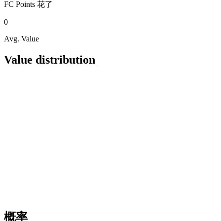
FC Points
花了
0
Avg. Value
Value distribution
概率