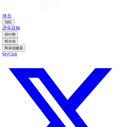
球员
SBC
进化
目标
排行榜
组合包
阵容创建器
MyClub