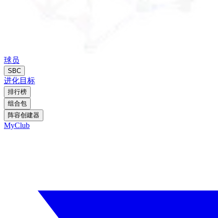
球员
SBC
进化
目标
排行榜
组合包
阵容创建器
MyClub