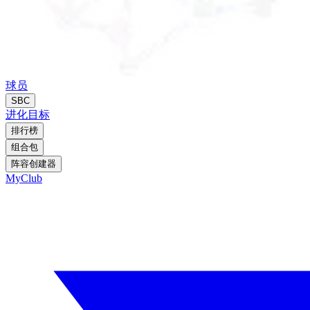
球员
SBC
进化
目标
排行榜
组合包
阵容创建器
MyClub