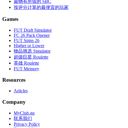
最物有所值的 SBC
按评分计算的最便宜的玩家
Games
FUT Draft Simulator
FC 26 Pack Opener
FUT Spins 26
Higher or Lower
物品挑选 Simulator
超级巨星 Roulette
英雄 Roulette
FUT Memory
Resources
Articles
Company
MyClub.gg
联系我们
Privacy Policy