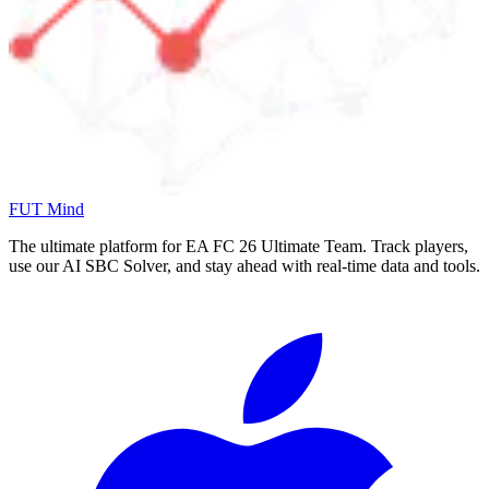
FUT Mind
The ultimate platform for EA FC
26
Ultimate Team. Track players,
use our AI SBC Solver, and stay ahead with real-time data and tools.