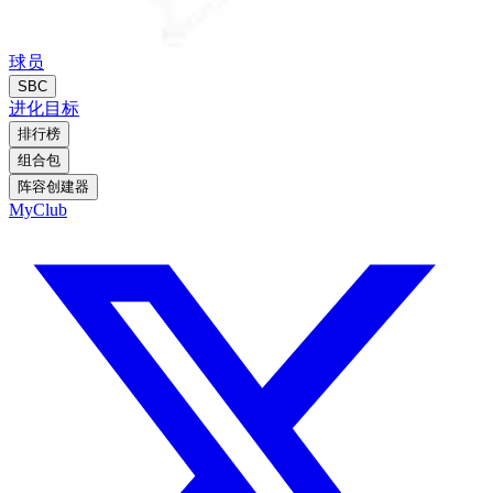
球员
SBC
进化
目标
排行榜
组合包
阵容创建器
MyClub