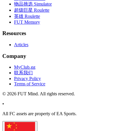
物品挑选 Simulator
超级巨星 Roulette
英雄 Roulette
FUT Memory
Resources
Articles
Company
MyClub.gg
联系我们
Privacy Policy
Terms of Service
©
2026
FUT Mind. All rights reserved.
•
All
FC
assets are property of EA Sports.