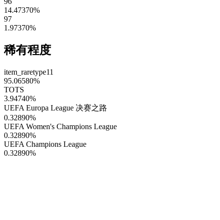
96
14.47370
%
97
1.97370
%
稀有程度
item_raretype11
95.06580
%
TOTS
3.94740
%
UEFA Europa League 决赛之路
0.32890
%
UEFA Women's Champions League
0.32890
%
UEFA Champions League
0.32890
%