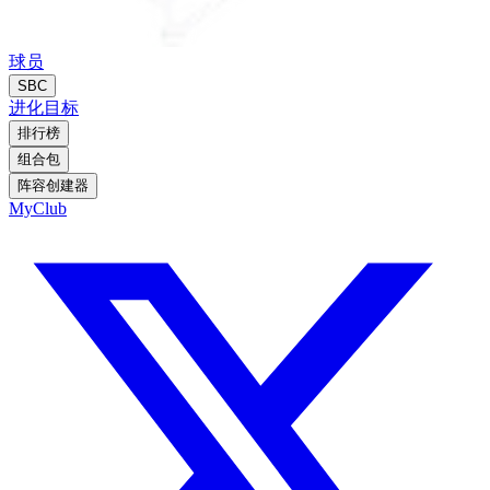
球员
SBC
进化
目标
排行榜
组合包
阵容创建器
MyClub