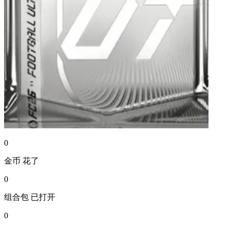
0
金币
花了
0
组合包
已打开
0