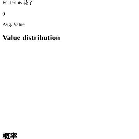
FC Points
花了
0
Avg. Value
Value distribution
概率