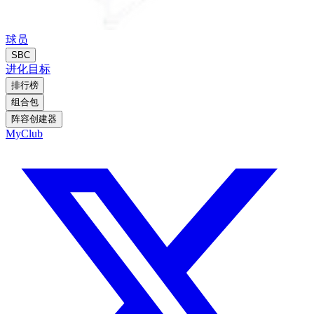
球员
SBC
进化
目标
排行榜
组合包
阵容创建器
MyClub