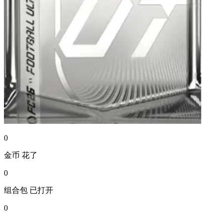
0
金币
花了
0
组合包
已打开
0