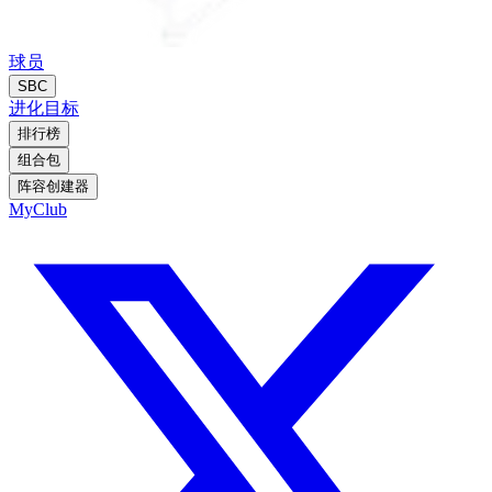
球员
SBC
进化
目标
排行榜
组合包
阵容创建器
MyClub