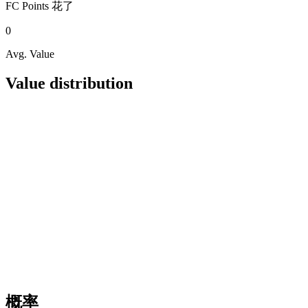
FC Points
花了
0
Avg. Value
Value distribution
概率