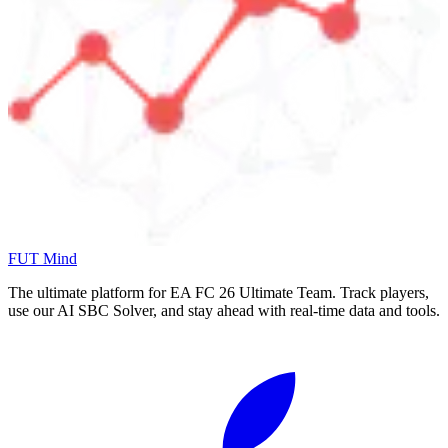
FUT Mind
The ultimate platform for EA FC
26
Ultimate Team. Track players,
use our AI SBC Solver, and stay ahead with real-time data and tools.