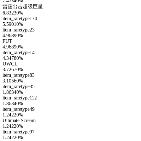
7.45340
%
雷霆出击超级巨星
6.83230
%
item_raretype170
5.59010
%
item_raretype23
4.96890
%
FUT
4.96890
%
item_raretype14
4.34780
%
UWCL
3.72670
%
item_raretype83
3.10560
%
item_raretype35
1.86340
%
item_raretype112
1.86340
%
item_raretype49
1.24220
%
Ultimate Scream
1.24220
%
item_raretype97
1.24220
%