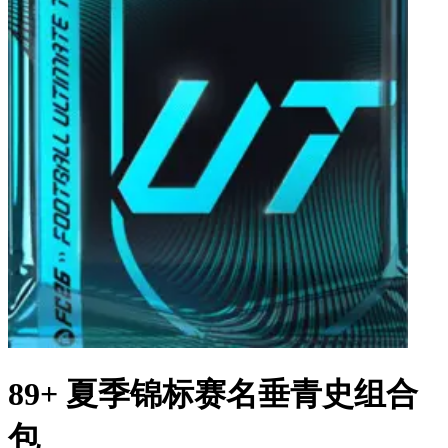
89+ 夏季锦标赛名垂青史组合
包