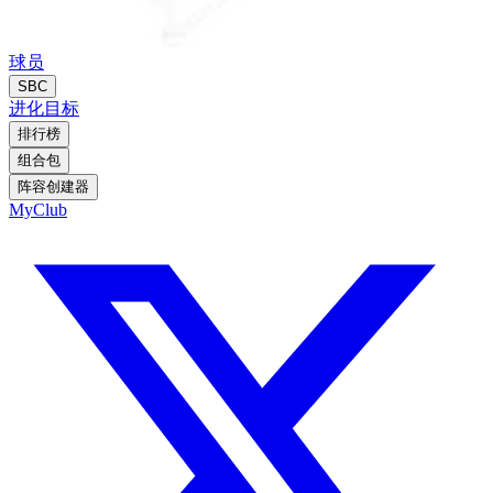
球员
SBC
进化
目标
排行榜
组合包
阵容创建器
MyClub