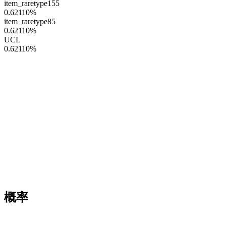
item_raretype155
0.62110
%
item_raretype85
0.62110
%
UCL
0.62110
%
概率