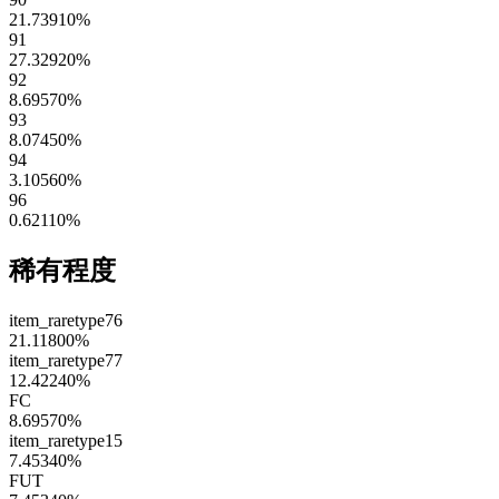
21.73910
%
91
27.32920
%
92
8.69570
%
93
8.07450
%
94
3.10560
%
96
0.62110
%
稀有程度
item_raretype76
21.11800
%
item_raretype77
12.42240
%
FC
8.69570
%
item_raretype15
7.45340
%
FUT