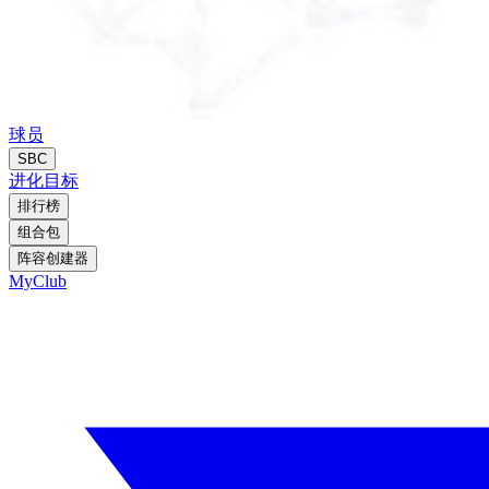
球员
SBC
进化
目标
排行榜
组合包
阵容创建器
MyClub