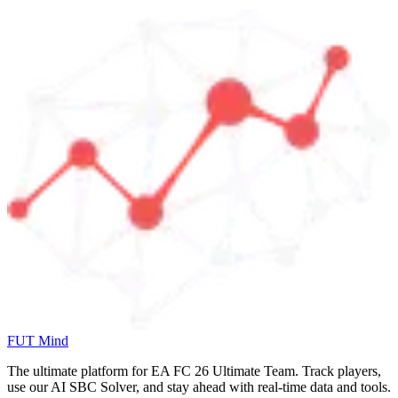
FUT Mind
The ultimate platform for EA FC
26
Ultimate Team. Track players,
use our AI SBC Solver, and stay ahead with real-time data and tools.