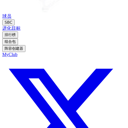
球员
SBC
进化
目标
排行榜
组合包
阵容创建器
MyClub