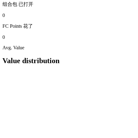
组合包
已打开
0
FC Points
花了
0
Avg. Value
Value distribution