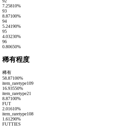
92
7.25810
%
93
8.87100
%
94
5.24190
%
95
4.03230
%
96
0.80650
%
稀有程度
稀有
58.87100
%
item_raretype109
16.93550
%
item_raretype21
8.87100
%
FUT
2.01610
%
item_raretype108
1.61290
%
FUTTIES