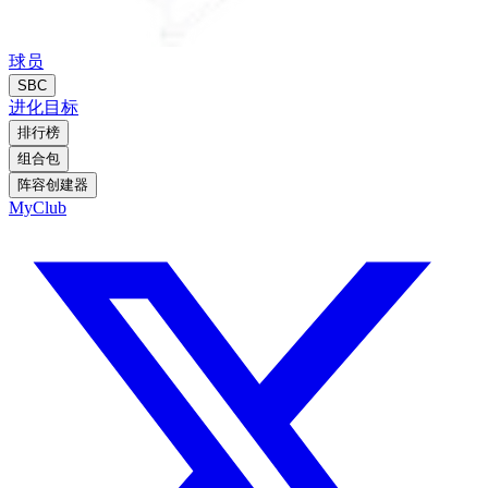
球员
SBC
进化
目标
排行榜
组合包
阵容创建器
MyClub