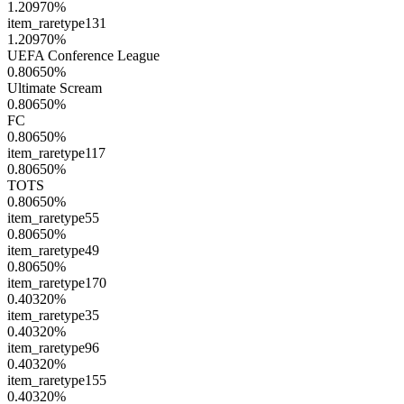
1.20970
%
item_raretype131
1.20970
%
UEFA Conference League
0.80650
%
Ultimate Scream
0.80650
%
FC
0.80650
%
item_raretype117
0.80650
%
TOTS
0.80650
%
item_raretype55
0.80650
%
item_raretype49
0.80650
%
item_raretype170
0.40320
%
item_raretype35
0.40320
%
item_raretype96
0.40320
%
item_raretype155
0.40320
%