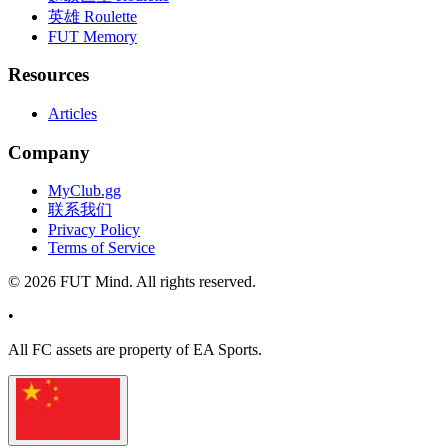
英雄 Roulette
FUT Memory
Resources
Articles
Company
MyClub.gg
联系我们
Privacy Policy
Terms of Service
©
2026
FUT Mind. All rights reserved.
•
All
FC
assets are property of EA Sports.