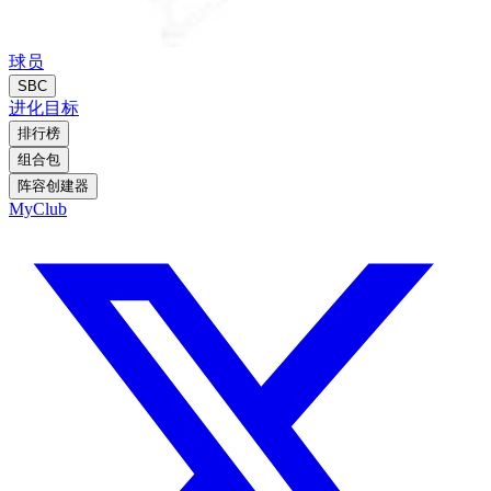
球员
SBC
进化
目标
排行榜
组合包
阵容创建器
MyClub