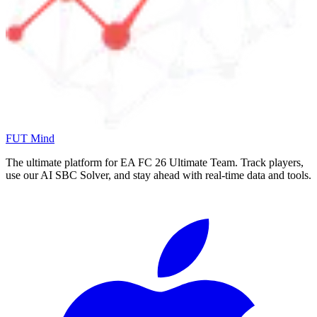
FUT Mind
The ultimate platform for EA FC
26
Ultimate Team. Track players,
use our AI SBC Solver, and stay ahead with real-time data and tools.