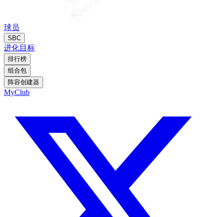
球员
SBC
进化
目标
排行榜
组合包
阵容创建器
MyClub