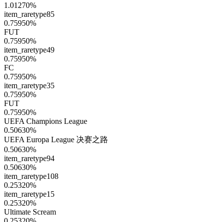
1.01270
%
item_raretype85
0.75950
%
FUT
0.75950
%
item_raretype49
0.75950
%
FC
0.75950
%
item_raretype35
0.75950
%
FUT
0.75950
%
UEFA Champions League
0.50630
%
UEFA Europa League 决赛之路
0.50630
%
item_raretype94
0.50630
%
item_raretype108
0.25320
%
item_raretype15
0.25320
%
Ultimate Scream
0.25320
%