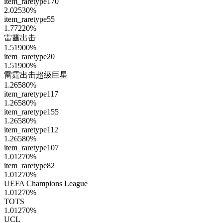
item_raretype170
2.02530
%
item_raretype55
1.77220
%
雷霆出击
1.51900
%
item_raretype20
1.51900
%
雷霆出击超级巨星
1.26580
%
item_raretype117
1.26580
%
item_raretype155
1.26580
%
item_raretype112
1.26580
%
item_raretype107
1.01270
%
item_raretype82
1.01270
%
UEFA Champions League
1.01270
%
TOTS
1.01270
%
UCL