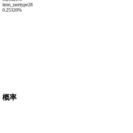
item_raretype28
0.25320
%
概率