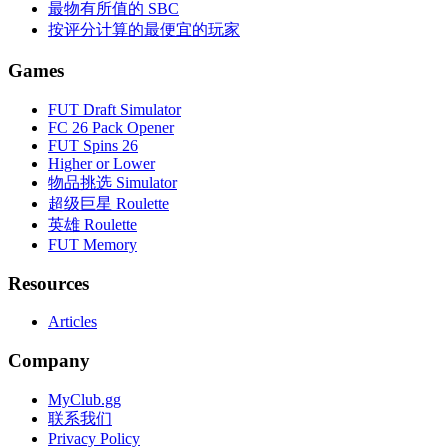
最物有所值的 SBC
按评分计算的最便宜的玩家
Games
FUT Draft Simulator
FC 26 Pack Opener
FUT Spins 26
Higher or Lower
物品挑选 Simulator
超级巨星 Roulette
英雄 Roulette
FUT Memory
Resources
Articles
Company
MyClub.gg
联系我们
Privacy Policy