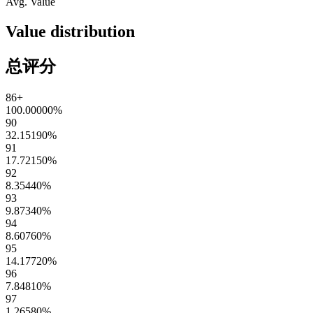
Avg. Value
Value distribution
总评分
86+
100.00000
%
90
32.15190
%
91
17.72150
%
92
8.35440
%
93
9.87340
%
94
8.60760
%
95
14.17720
%
96
7.84810
%
97
1.26580
%