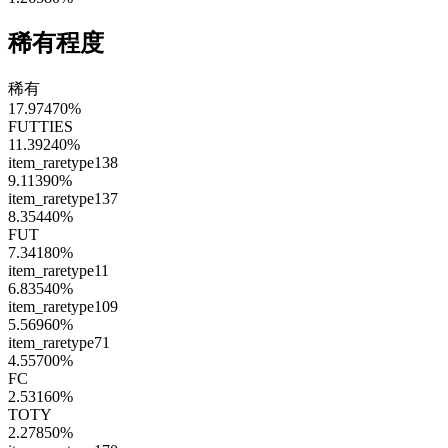
稀有程度
稀有
17.97470
%
FUTTIES
11.39240
%
item_raretype138
9.11390
%
item_raretype137
8.35440
%
FUT
7.34180
%
item_raretype11
6.83540
%
item_raretype109
5.56960
%
item_raretype71
4.55700
%
FC
2.53160
%
TOTY
2.27850
%