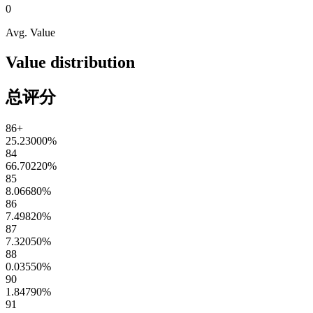
0
Avg. Value
Value distribution
总评分
86+
25.23000
%
84
66.70220
%
85
8.06680
%
86
7.49820
%
87
7.32050
%
88
0.03550
%
90
1.84790
%
91