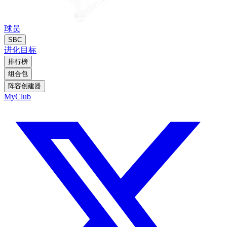
球员
SBC
进化
目标
排行榜
组合包
阵容创建器
MyClub