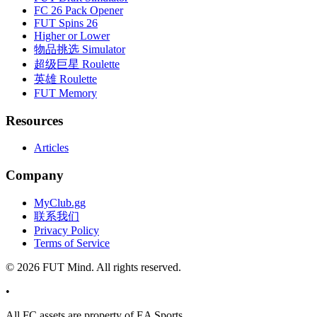
FC 26 Pack Opener
FUT Spins 26
Higher or Lower
物品挑选 Simulator
超级巨星 Roulette
英雄 Roulette
FUT Memory
Resources
Articles
Company
MyClub.gg
联系我们
Privacy Policy
Terms of Service
©
2026
FUT Mind. All rights reserved.
•
All
FC
assets are property of EA Sports.