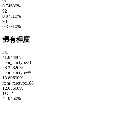
91
0.74630
%
92
0.37310
%
93
0.37310
%
稀有程度
FC
41.04480
%
item_raretype71
28.35820
%
item_raretype55
13.80600
%
item_raretype108
12.68660
%
TOTY
4.10450
%