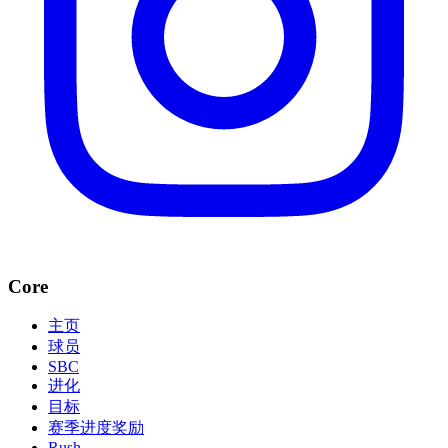
Core
主页
球员
SBC
进化
目标
赛季进度奖励
Rush