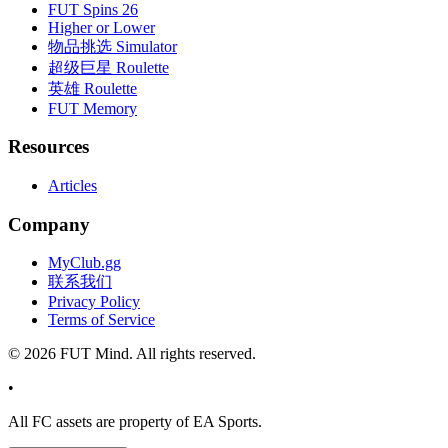
FUT Spins 26
Higher or Lower
物品挑选 Simulator
超级巨星 Roulette
英雄 Roulette
FUT Memory
Resources
Articles
Company
MyClub.gg
联系我们
Privacy Policy
Terms of Service
©
2026
FUT Mind. All rights reserved.
•
All
FC
assets are property of EA Sports.