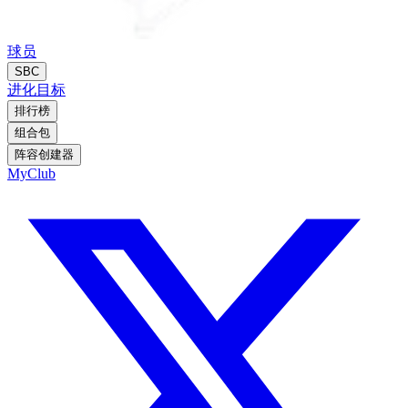
球员
SBC
进化
目标
排行榜
组合包
阵容创建器
MyClub