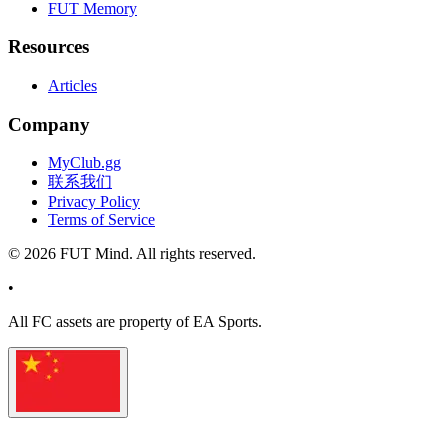
FUT Memory
Resources
Articles
Company
MyClub.gg
联系我们
Privacy Policy
Terms of Service
©
2026
FUT Mind. All rights reserved.
•
All
FC
assets are property of EA Sports.