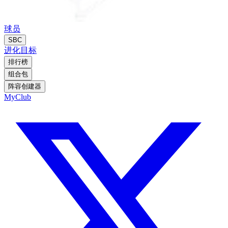
球员
SBC
进化
目标
排行榜
组合包
阵容创建器
MyClub