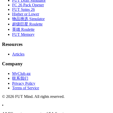
FUT Draft Simulator
FC 26 Pack Opener
FUT Spins 26
Higher or Lower
物品挑选 Simulator
超级巨星 Roulette
英雄 Roulette
FUT Memory
Resources
Articles
Company
MyClub.gg
联系我们
Privacy Policy
Terms of Service
©
2026
FUT Mind. All rights reserved.
•