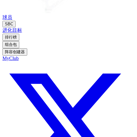
球员
SBC
进化
目标
排行榜
组合包
阵容创建器
MyClub