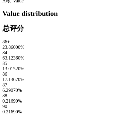
Avg. Value
Value distribution
总评分
86+
23.86000
%
84
63.12360
%
85
13.01520
%
86
17.13670
%
87
6.29070
%
88
0.21690
%
90
0.21690
%