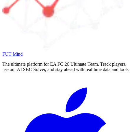
FUT Mind
The ultimate platform for EA FC
26
Ultimate Team. Track players,
use our AI SBC Solver, and stay ahead with real-time data and tools.