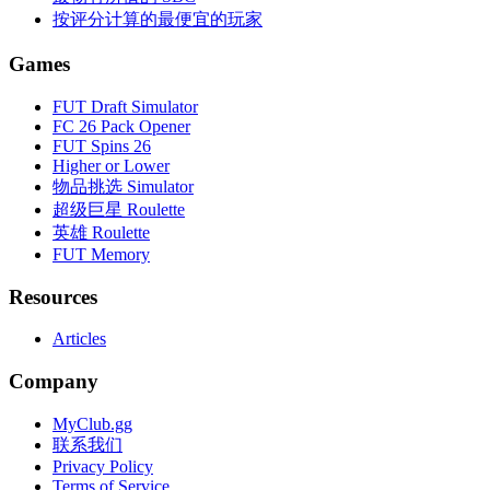
按评分计算的最便宜的玩家
Games
FUT Draft Simulator
FC 26 Pack Opener
FUT Spins 26
Higher or Lower
物品挑选 Simulator
超级巨星 Roulette
英雄 Roulette
FUT Memory
Resources
Articles
Company
MyClub.gg
联系我们
Privacy Policy
Terms of Service