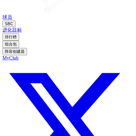
球员
SBC
进化
目标
排行榜
组合包
阵容创建器
MyClub