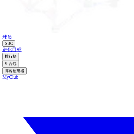
球员
SBC
进化
目标
排行榜
组合包
阵容创建器
MyClub