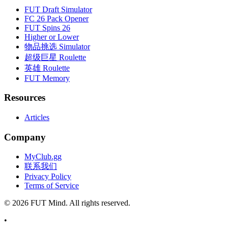
FUT Draft Simulator
FC 26 Pack Opener
FUT Spins 26
Higher or Lower
物品挑选 Simulator
超级巨星 Roulette
英雄 Roulette
FUT Memory
Resources
Articles
Company
MyClub.gg
联系我们
Privacy Policy
Terms of Service
©
2026
FUT Mind. All rights reserved.
•