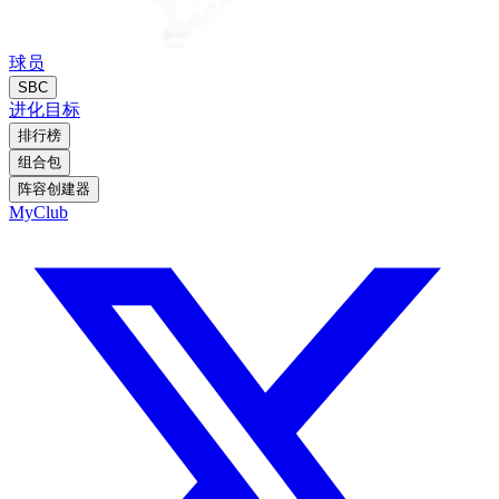
球员
SBC
进化
目标
排行榜
组合包
阵容创建器
MyClub