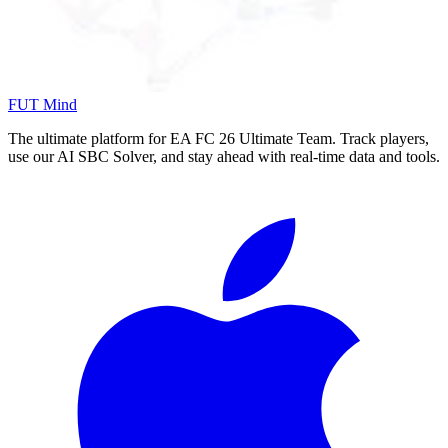
FUT Mind
The ultimate platform for EA FC
26
Ultimate Team. Track players,
use our AI SBC Solver, and stay ahead with real-time data and tools.