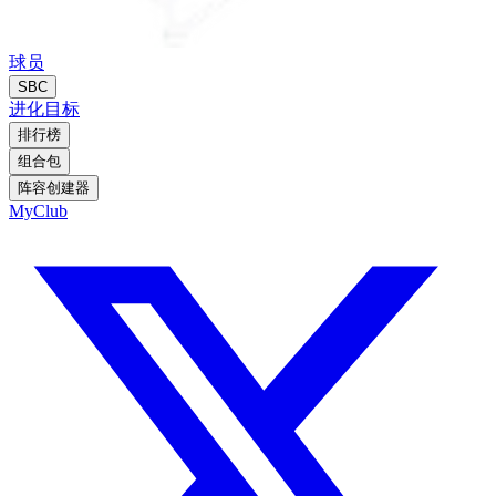
球员
SBC
进化
目标
排行榜
组合包
阵容创建器
MyClub