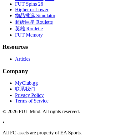
FUT Spins 26
Higher or Lower
物品挑选 Simulator
超级巨星 Roulette
英雄 Roulette
FUT Memory
Resources
Articles
Company
MyClub.gg
联系我们
Privacy Policy
Terms of Service
©
2026
FUT Mind. All rights reserved.
•
All
FC
assets are property of EA Sports.