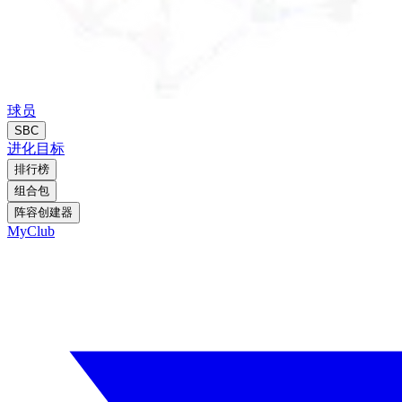
球员
SBC
进化
目标
排行榜
组合包
阵容创建器
MyClub