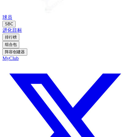
球员
SBC
进化
目标
排行榜
组合包
阵容创建器
MyClub