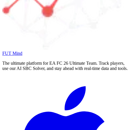
FUT Mind
The ultimate platform for EA FC
26
Ultimate Team. Track players,
use our AI SBC Solver, and stay ahead with real-time data and tools.