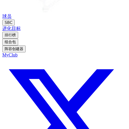
球员
SBC
进化
目标
排行榜
组合包
阵容创建器
MyClub