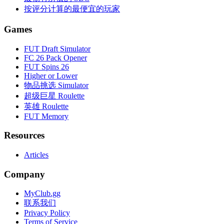
按评分计算的最便宜的玩家
Games
FUT Draft Simulator
FC 26 Pack Opener
FUT Spins 26
Higher or Lower
物品挑选 Simulator
超级巨星 Roulette
英雄 Roulette
FUT Memory
Resources
Articles
Company
MyClub.gg
联系我们
Privacy Policy
Terms of Service