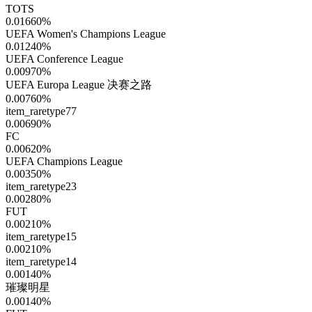
TOTS
0.01660
%
UEFA Women's Champions League
0.01240
%
UEFA Conference League
0.00970
%
UEFA Europa League 决赛之路
0.00760
%
item_raretype77
0.00690
%
FC
0.00620
%
UEFA Champions League
0.00350
%
item_raretype23
0.00280
%
FUT
0.00210
%
item_raretype15
0.00210
%
item_raretype14
0.00140
%
璀璨明星
0.00140
%