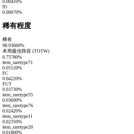
0.00410
%
95
0.00070
%
稀有程度
稀有
98.93660
%
本周最佳阵容 (TOTW)
0.75780
%
item_raretype71
0.05120
%
FC
0.04220
%
FUT
0.03730
%
item_raretype55
0.03600
%
item_raretype76
0.02420
%
item_raretype11
0.02350
%
item_raretype20
0.01800
%