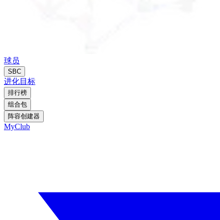
球员
SBC
进化
目标
排行榜
组合包
阵容创建器
MyClub