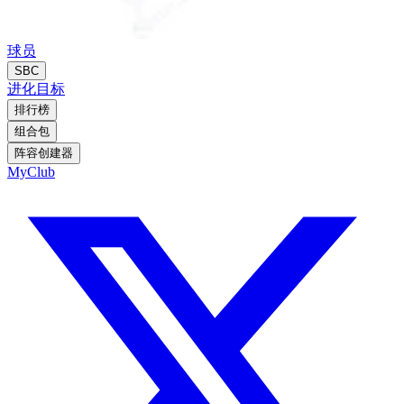
球员
SBC
进化
目标
排行榜
组合包
阵容创建器
MyClub