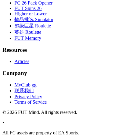
FC 26 Pack Opener
FUT Spins 26
Higher or Lower
物品挑选 Simulator
超级巨星 Roulette
英雄 Roulette
FUT Memory
Resources
Articles
Company
MyClub.gg
联系我们
Privacy Policy
Terms of Service
©
2026
FUT Mind. All rights reserved.
•
All
FC
assets are property of EA Sports.