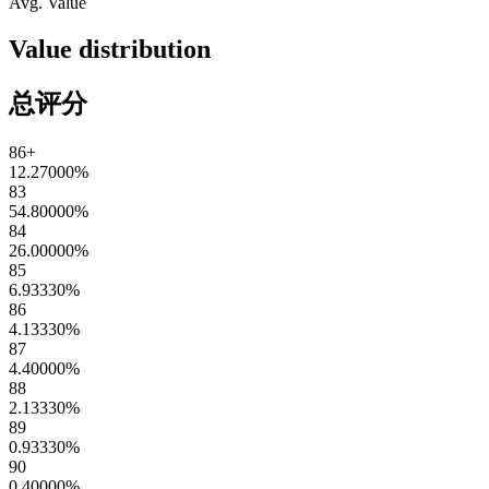
Avg. Value
Value distribution
总评分
86+
12.27000
%
83
54.80000
%
84
26.00000
%
85
6.93330
%
86
4.13330
%
87
4.40000
%
88
2.13330
%
89
0.93330
%
90
0.40000
%