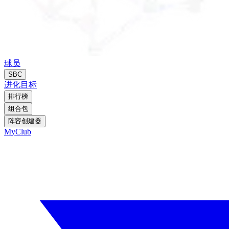
球员
SBC
进化
目标
排行榜
组合包
阵容创建器
MyClub