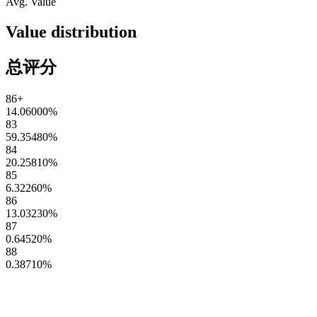
Avg. Value
Value distribution
总评分
86+
14.06000
%
83
59.35480
%
84
20.25810
%
85
6.32260
%
86
13.03230
%
87
0.64520
%
88
0.38710
%