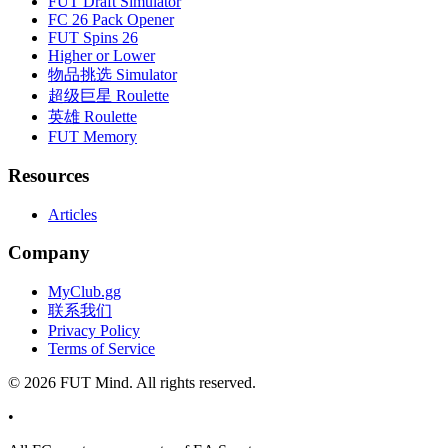
FUT Draft Simulator
FC 26 Pack Opener
FUT Spins 26
Higher or Lower
物品挑选 Simulator
超级巨星 Roulette
英雄 Roulette
FUT Memory
Resources
Articles
Company
MyClub.gg
联系我们
Privacy Policy
Terms of Service
©
2026
FUT Mind. All rights reserved.
•