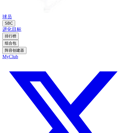
球员
SBC
进化
目标
排行榜
组合包
阵容创建器
MyClub