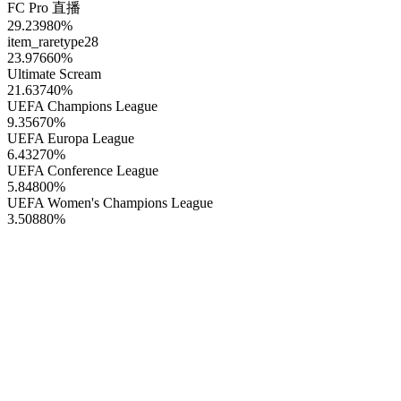
FC Pro 直播
29.23980
%
item_raretype28
23.97660
%
Ultimate Scream
21.63740
%
UEFA Champions League
9.35670
%
UEFA Europa League
6.43270
%
UEFA Conference League
5.84800
%
UEFA Women's Champions League
3.50880
%