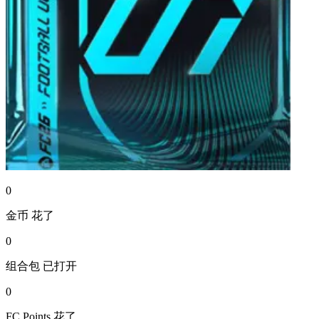
0
金币
花了
0
组合包
已打开
0
FC Points
花了