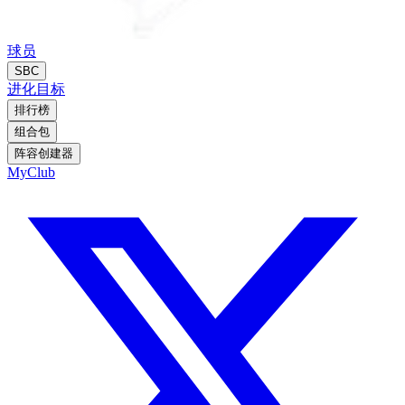
球员
SBC
进化
目标
排行榜
组合包
阵容创建器
MyClub