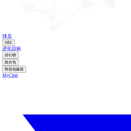
球员
SBC
进化
目标
排行榜
组合包
阵容创建器
MyClub