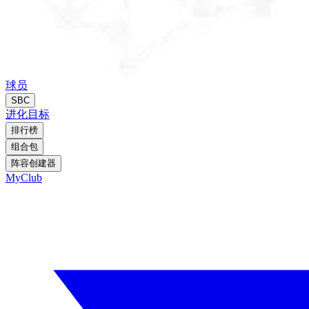
球员
SBC
进化
目标
排行榜
组合包
阵容创建器
MyClub