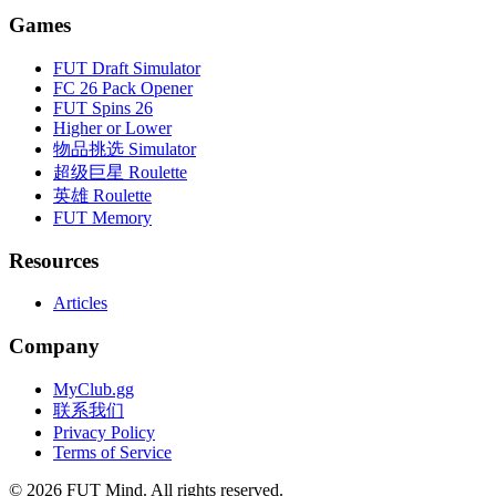
Games
FUT Draft Simulator
FC 26 Pack Opener
FUT Spins 26
Higher or Lower
物品挑选 Simulator
超级巨星 Roulette
英雄 Roulette
FUT Memory
Resources
Articles
Company
MyClub.gg
联系我们
Privacy Policy
Terms of Service
©
2026
FUT Mind. All rights reserved.