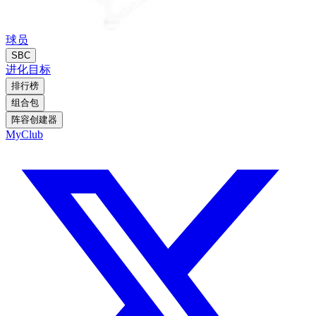
球员
SBC
进化
目标
排行榜
组合包
阵容创建器
MyClub