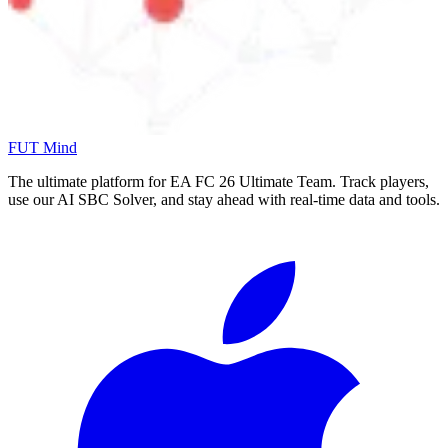
FUT Mind
The ultimate platform for EA FC
26
Ultimate Team. Track players,
use our AI SBC Solver, and stay ahead with real-time data and tools.