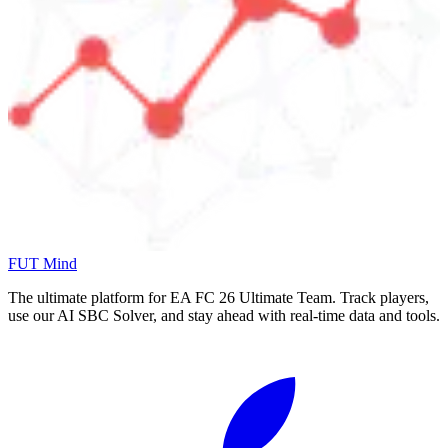
FUT Mind
The ultimate platform for EA FC
26
Ultimate Team. Track players,
use our AI SBC Solver, and stay ahead with real-time data and tools.