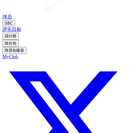
球员
SBC
进化
目标
排行榜
组合包
阵容创建器
MyClub