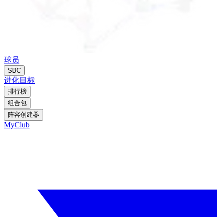
球员
SBC
进化
目标
排行榜
组合包
阵容创建器
MyClub