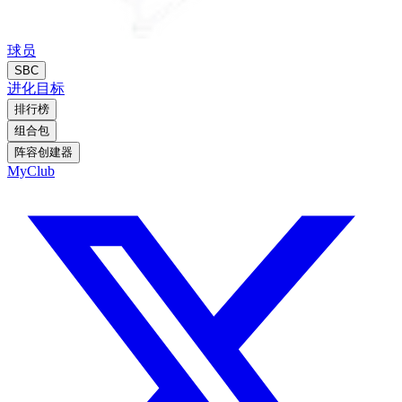
球员
SBC
进化
目标
排行榜
组合包
阵容创建器
MyClub