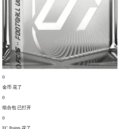
0
金币
花了
0
组合包
已打开
0
FC Points
花了