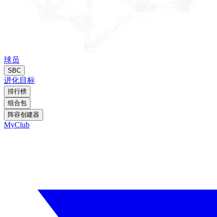
球员
SBC
进化
目标
排行榜
组合包
阵容创建器
MyClub