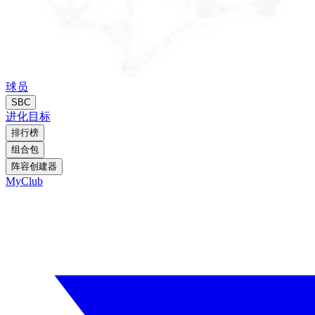
球员
SBC
进化
目标
排行榜
组合包
阵容创建器
MyClub