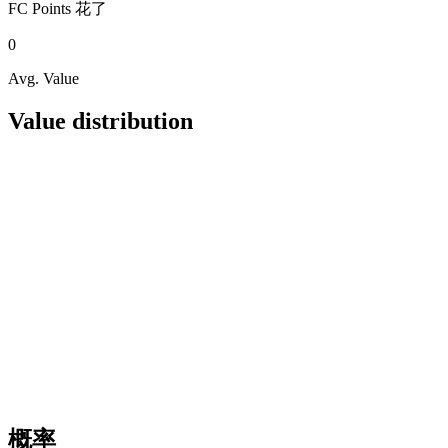
FC Points
花了
0
Avg. Value
Value distribution
概率