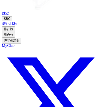
球员
SBC
进化
目标
排行榜
组合包
阵容创建器
MyClub