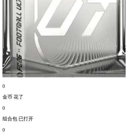
0
金币
花了
0
组合包
已打开
0