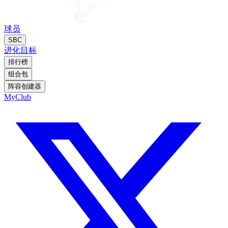
球员
SBC
进化
目标
排行榜
组合包
阵容创建器
MyClub