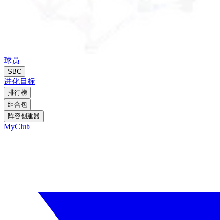
球员
SBC
进化
目标
排行榜
组合包
阵容创建器
MyClub