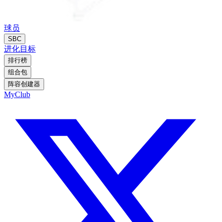
球员
SBC
进化
目标
排行榜
组合包
阵容创建器
MyClub