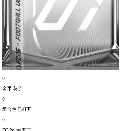
0
金币
花了
0
组合包
已打开
0
FC Points
花了