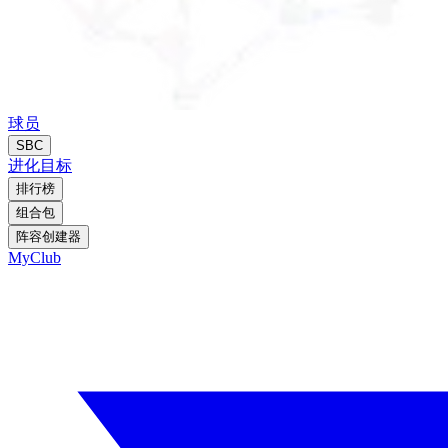
球员
SBC
进化
目标
排行榜
组合包
阵容创建器
MyClub