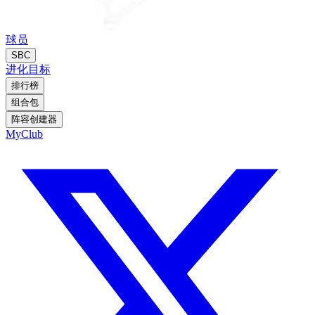
球员
SBC
进化
目标
排行榜
组合包
阵容创建器
MyClub