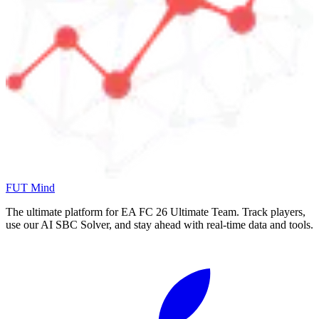
FUT Mind
The ultimate platform for EA FC
26
Ultimate Team. Track players,
use our AI SBC Solver, and stay ahead with real-time data and tools.