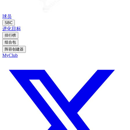
球员
SBC
进化
目标
排行榜
组合包
阵容创建器
MyClub