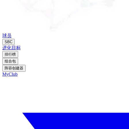
球员
SBC
进化
目标
排行榜
组合包
阵容创建器
MyClub