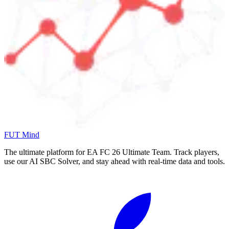
FUT Mind
The ultimate platform for EA FC
26
Ultimate Team. Track players,
use our AI SBC Solver, and stay ahead with real-time data and tools.