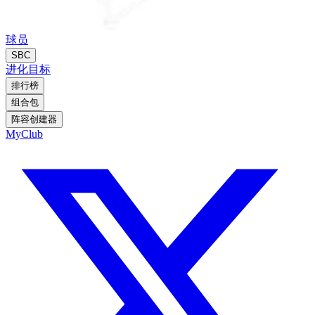
球员
SBC
进化
目标
排行榜
组合包
阵容创建器
MyClub